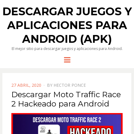
DESCARGAR JUEGOS Y
APLICACIONES PARA
ANDROID (APK)
El mejor sitio para descargar juegos y aplicaciones para Android.
Menu
POSTED
27 ABRIL, 2020
BY
HECTOR PONCE
ON
Descargar Moto Traffic Race
2 Hackeado para Android