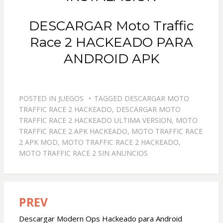
DESCARGAR Moto Traffic
Race 2 HACKEADO PARA
ANDROID APK
POSTED IN
JUEGOS
TAGGED
DESCARGAR MOTO
TRAFFIC RACE 2 HACKEADO
,
DESCARGAR MOTO
TRAFFIC RACE 2 HACKEADO ULTIMA VERSION
,
MOTO
TRAFFIC RACE 2 APK HACKEADO
,
MOTO TRAFFIC RACE
2 APK MOD
,
MOTO TRAFFIC RACE 2 HACKEADO
,
MOTO TRAFFIC RACE 2 SIN ANUNCIOS
PREV
Navegación
de
Descargar Modern Ops Hackeado para Android