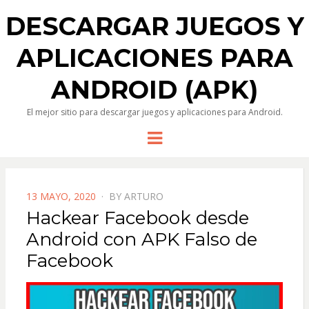
DESCARGAR JUEGOS Y
APLICACIONES PARA
ANDROID (APK)
El mejor sitio para descargar juegos y aplicaciones para Android.
Menu
POSTED
13 MAYO, 2020
BY
ARTURO
ON
Hackear Facebook desde
Android con APK Falso de
Facebook