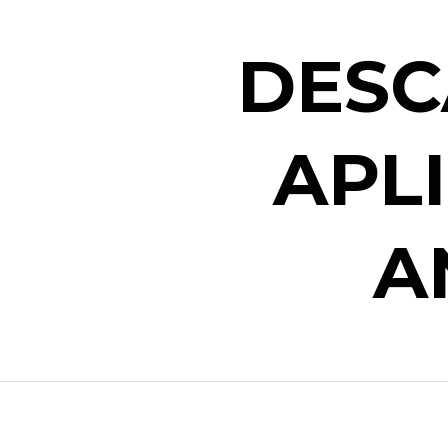
DESC
APL
A