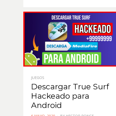
JUEGOS
Descargar True Surf
Hackeado para
Android
POSTED
6 MAYO, 2020
BY
HECTOR PONCE