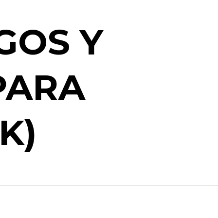
GOS Y
PARA
K)