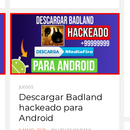
JUEGOS
Descargar Badland
hackeado para
Android
POSTED
6 MAYO, 2020
BY
LESLEY MARIANA