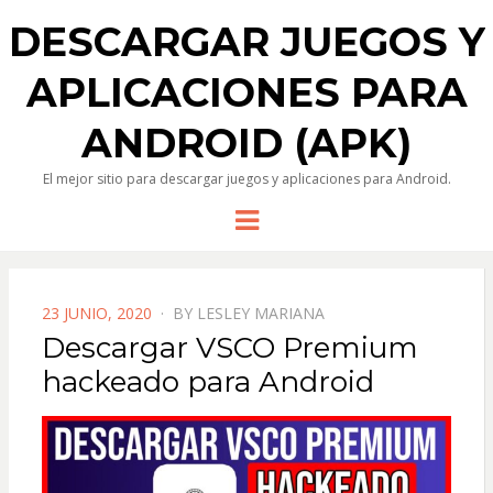
DESCARGAR JUEGOS Y
APLICACIONES PARA
ANDROID (APK)
El mejor sitio para descargar juegos y aplicaciones para Android.
Menu
POSTED
23 JUNIO, 2020
BY
LESLEY MARIANA
ON
Descargar VSCO Premium
hackeado para Android