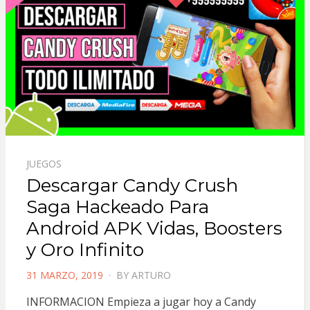
JUEGOS
Descargar Candy Crush
Saga Hackeado Para
Android APK Vidas, Boosters
y Oro Infinito
POSTED
31 MARZO, 2019
BY
ARTURO
ON
INFORMACION Empieza a jugar hoy a Candy