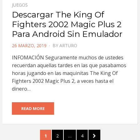
JUEGOS
Descargar The King Of
Fighters 2002 Magic Plus 2
Para Android Sin Emulador
POSTED
26 MARZO, 2019
BY
ARTURO
ON
INFOMACIÓN Seguramente muchos de ustedes
recuerdan aquellas tardes en las que pasabamos
horas jugando en las maquinitas The King Of
Fighters 2002 Magic Plus 2, a veces hasta el
dinero…
READ MORE
Paginación
PAGE
PAGE
PAGE
NEXT
1
2
…
4