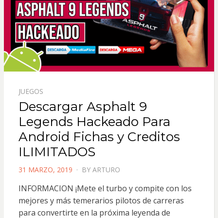
JUEGOS
Descargar Asphalt 9
Legends Hackeado Para
Android Fichas y Creditos
ILIMITADOS
POSTED
31 MARZO, 2019
BY
ARTURO
ON
INFORMACION ¡Mete el turbo y compite con los
mejores y más temerarios pilotos de carreras
para convertirte en la próxima leyenda de