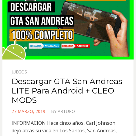
JUEGOS
Descargar GTA San Andreas
LITE Para Android + CLEO
MODS
POSTED
27 MARZO, 2019
BY
ARTURO
ON
INFORMACION Hace cinco años, Carl Johnson
dejó atrás su vida en Los Santos, San Andreas,