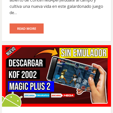
abierto de ConcernedApe! ¡Múdate al campo y
cultiva una nueva vida en este galardonado juego
de…
READ MORE