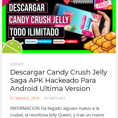
JUEGOS
Descargar Candy Crush Jelly
Saga APK Hackeado Para
Android Ultima Version
POSTED
31 MARZO, 2019
BY
ARTURO
ON
INFORMACION Ha llegado alguien nuevo a la
ciudad, la revoltosa Jelly Queen, y trae un nuevo