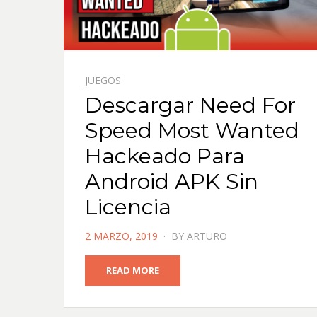
JUEGOS
Descargar Need For
Speed Most Wanted
Hackeado Para
Android APK Sin
Licencia
POSTED
2 MARZO, 2019
BY
ARTURO
ON
READ MORE