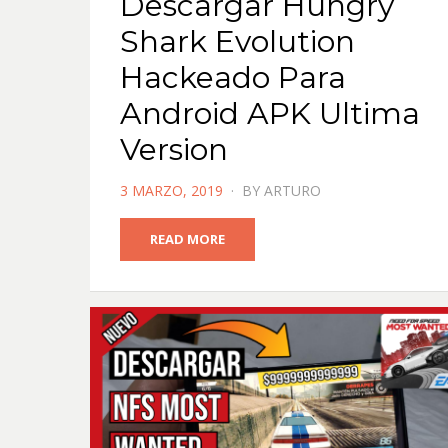
Descargar Hungry
Shark Evolution
Hackeado Para
Android APK Ultima
Version
POSTED
3 MARZO, 2019
BY
ARTURO
ON
READ MORE