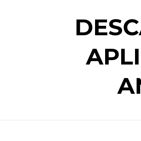
DESC
APL
A