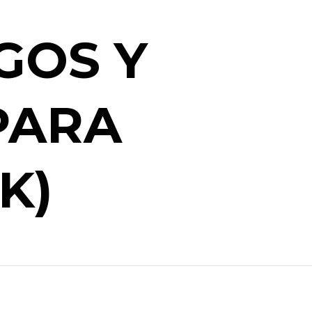
GOS Y
PARA
K)