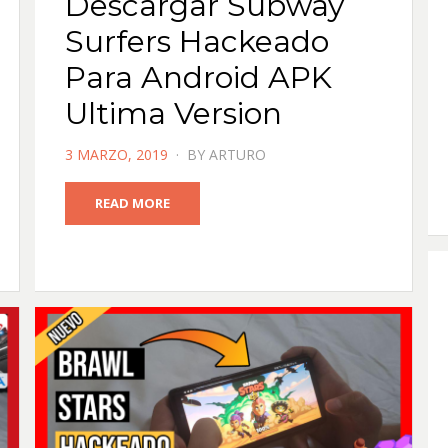
Descargar Subway
Surfers Hackeado
Para Android APK
Ultima Version
POSTED
3 MARZO, 2019
BY
ARTURO
ON
READ MORE