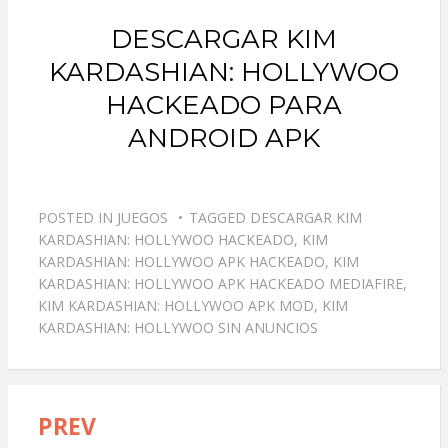
DESCARGAR KIM
KARDASHIAN: HOLLYWOO
HACKEADO PARA
ANDROID APK
POSTED IN
JUEGOS
TAGGED
DESCARGAR KIM
KARDASHIAN: HOLLYWOO HACKEADO
,
KIM
KARDASHIAN: HOLLYWOO APK HACKEADO
,
KIM
KARDASHIAN: HOLLYWOO APK HACKEADO MEDIAFIRE
,
KIM KARDASHIAN: HOLLYWOO APK MOD
,
KIM
KARDASHIAN: HOLLYWOO SIN ANUNCIOS
PREV
Navegación