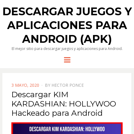
DESCARGAR JUEGOS Y
APLICACIONES PARA
ANDROID (APK)
El mejor sitio para descargar juegos y aplicaciones para Android.
Menu
POSTED
3 MAYO, 2020
BY
HECTOR PONCE
ON
Descargar KIM
KARDASHIAN: HOLLYWOO
Hackeado para Android