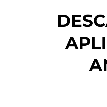
DESC
APL
A