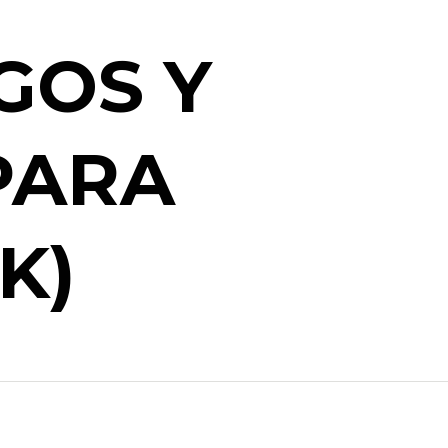
GOS Y
PARA
K)