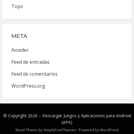
Tops
META
Acceder
Feed de entradas
Feed de comentarios
WordPress.org
© Copyright 2026 –
Descargar Juegos y Aplicaciones para Android
(APK)
Bezel Theme by
SimpleFreeThemes
⋅
Powered by
WordPress