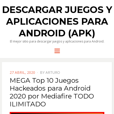
DESCARGAR JUEGOS Y
APLICACIONES PARA
ANDROID (APK)
El mejor sitio para descargar juegos y aplicaciones para Android.
Menu
POSTED
27 ABRIL, 2020
BY
ARTURO
ON
MEGA Top 10 Juegos
Hackeados para Android
2020 por Mediafire TODO
ILIMITADO