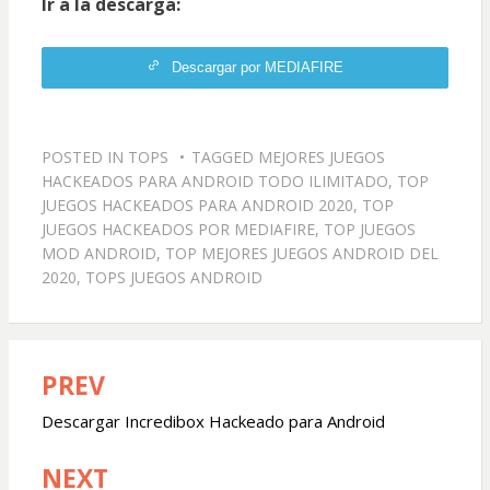
Ir a la descarga:
Descargar por MEDIAFIRE
POSTED IN
TOPS
TAGGED
MEJORES JUEGOS
HACKEADOS PARA ANDROID TODO ILIMITADO
,
TOP
JUEGOS HACKEADOS PARA ANDROID 2020
,
TOP
JUEGOS HACKEADOS POR MEDIAFIRE
,
TOP JUEGOS
MOD ANDROID
,
TOP MEJORES JUEGOS ANDROID DEL
2020
,
TOPS JUEGOS ANDROID
PREV
Navegación
de
Descargar Incredibox Hackeado para Android
entradas
NEXT