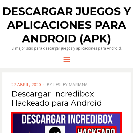
DESCARGAR JUEGOS Y
APLICACIONES PARA
ANDROID (APK)
El mejor sitio para descargar juegos y aplicaciones para Android.
Menu
POSTED
27 ABRIL, 2020
BY
LESLEY MARIANA
ON
Descargar Incredibox
Hackeado para Android