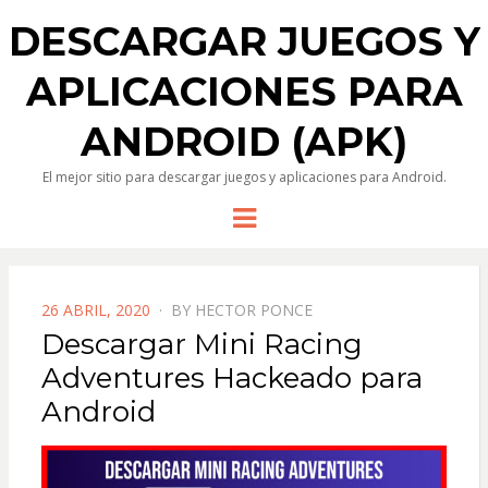
DESCARGAR JUEGOS Y
APLICACIONES PARA
ANDROID (APK)
El mejor sitio para descargar juegos y aplicaciones para Android.
Menu
POSTED
26 ABRIL, 2020
BY
HECTOR PONCE
ON
Descargar Mini Racing
Adventures Hackeado para
Android