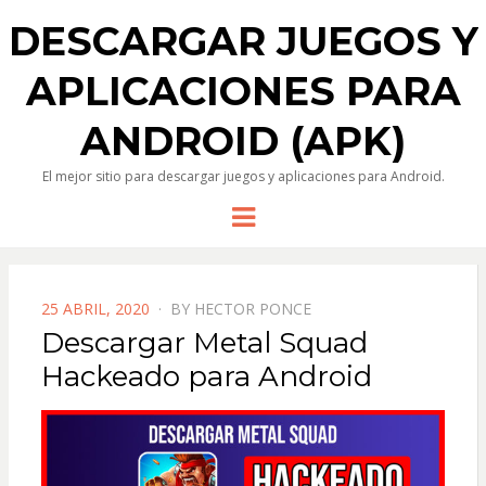
DESCARGAR JUEGOS Y
APLICACIONES PARA
ANDROID (APK)
El mejor sitio para descargar juegos y aplicaciones para Android.
Menu
POSTED
25 ABRIL, 2020
BY
HECTOR PONCE
ON
Descargar Metal Squad
Hackeado para Android