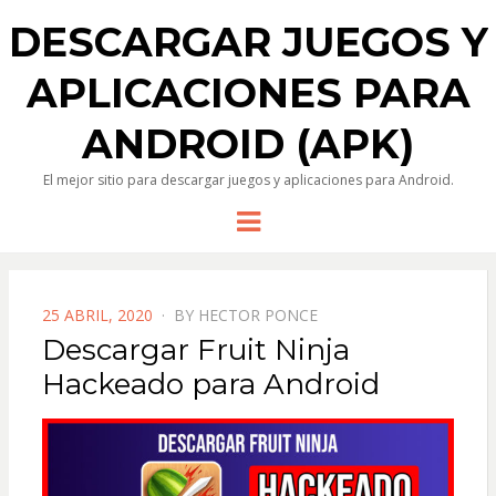
DESCARGAR JUEGOS Y
APLICACIONES PARA
ANDROID (APK)
El mejor sitio para descargar juegos y aplicaciones para Android.
Menu
POSTED
25 ABRIL, 2020
BY
HECTOR PONCE
ON
Descargar Fruit Ninja
Hackeado para Android