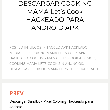
DESCARGAR COOKING
MAMA Let’s Cook
HACKEADO PARA
ANDROID APK
POSTED IN
JUEGOS
TAGGED
APK HACKEADO
MEDIAFIRE
,
COOKING MAMA LET’S COOK APK
HACKEADO
,
COOKING MAMA LET’S COOK APK MOD
,
COOKING MAMA LET’S COOK SIN ANUNCIOS
,
DESCARGAR COOKING MAMA LET’S COOK HACKEADO
PREV
Navegación
de
Descargar Sandbox Pixel Coloring Hackeado para
Android