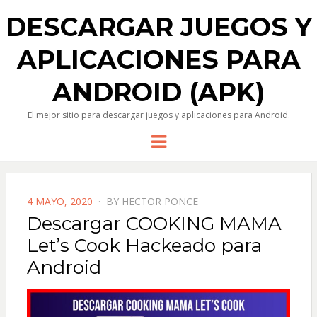
DESCARGAR JUEGOS Y
APLICACIONES PARA
ANDROID (APK)
El mejor sitio para descargar juegos y aplicaciones para Android.
Menu
POSTED
4 MAYO, 2020
BY
HECTOR PONCE
ON
Descargar COOKING MAMA
Let’s Cook Hackeado para
Android