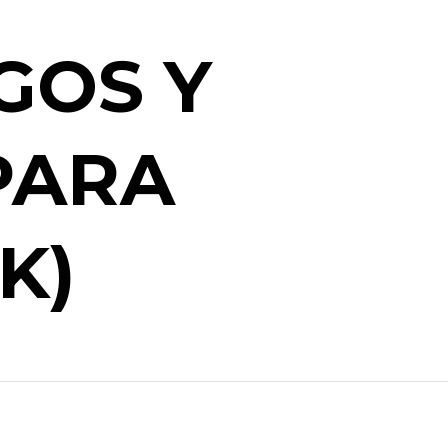
GOS Y
PARA
K)