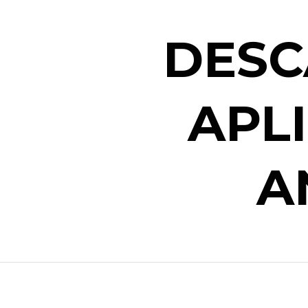
DESC
APL
A