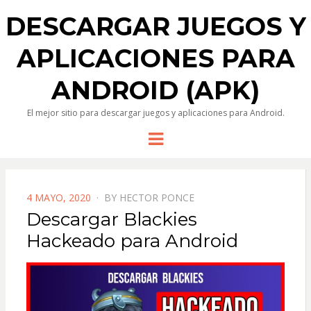
DESCARGAR JUEGOS Y
APLICACIONES PARA
ANDROID (APK)
El mejor sitio para descargar juegos y aplicaciones para Android.
Menu
POSTED
4 MAYO, 2020
BY
HECTOR PONCE
ON
Descargar Blackies
Hackeado para Android