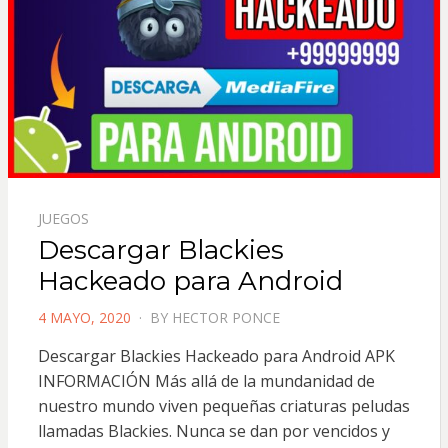
JUEGOS
Descargar Blackies
Hackeado para Android
POSTED
4 MAYO, 2020
BY
HECTOR PONCE
ON
Descargar Blackies Hackeado para Android APK
INFORMACIÓN Más allá de la mundanidad de
nuestro mundo viven pequeñas criaturas peludas
llamadas Blackies. Nunca se dan por vencidos y