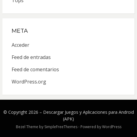
Tops
META
Acceder
Feed de entradas
Feed de comentarios
WordPress.org
© Copyright 2026 –
Descargar Juegos y Aplicaciones para Android
(APK)
Bezel Theme by
SimpleFreeThemes
⋅
Powered by
WordPress