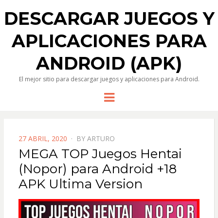
DESCARGAR JUEGOS Y
APLICACIONES PARA
ANDROID (APK)
El mejor sitio para descargar juegos y aplicaciones para Android.
Menu
POSTED
27 ABRIL, 2020
BY
ARTURO
ON
MEGA TOP Juegos Hentai
(Nopor) para Android +18
APK Ultima Version