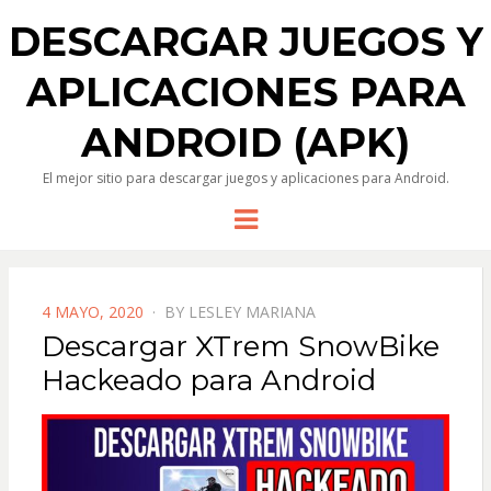
DESCARGAR JUEGOS Y
APLICACIONES PARA
ANDROID (APK)
El mejor sitio para descargar juegos y aplicaciones para Android.
Menu
POSTED
4 MAYO, 2020
BY
LESLEY MARIANA
ON
Descargar XTrem SnowBike
Hackeado para Android