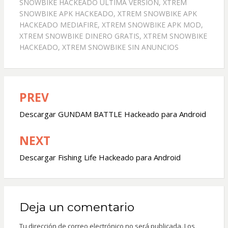
SNOWBIKE HACKEADO ULTIMA VERSIÓN
,
XTREM
SNOWBIKE APK HACKEADO
,
XTREM SNOWBIKE APK
HACKEADO MEDIAFIRE
,
XTREM SNOWBIKE APK MOD
,
XTREM SNOWBIKE DINERO GRATIS
,
XTREM SNOWBIKE
HACKEADO
,
XTREM SNOWBIKE SIN ANUNCIOS
PREV
Navegación
de
Descargar GUNDAM BATTLE Hackeado para Android
entradas
NEXT
Descargar Fishing Life Hackeado para Android
Deja un comentario
Tu dirección de correo electrónico no será publicada.
Los