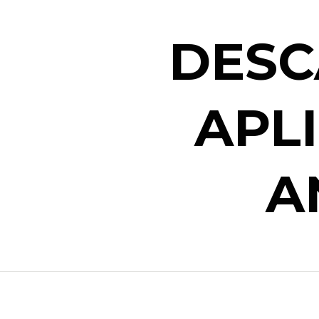
DESC
APL
A