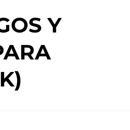
GOS Y
PARA
K)