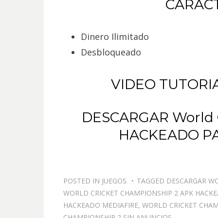
CARACT
Dinero Ilimitado
Desbloqueado
VIDEO TUTORI
DESCARGAR World C
HACKEADO PA
POSTED IN
JUEGOS
TAGGED
DESCARGAR WO
WORLD CRICKET CHAMPIONSHIP 2 APK HACK
HACKEADO MEDIAFIRE
,
WORLD CRICKET CHAM
CHAMPIONSHIP 2 SIN ANUNCIOS