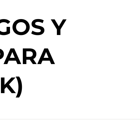
GOS Y
PARA
K)