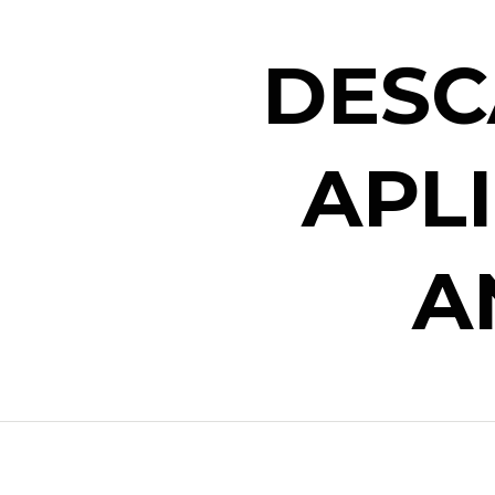
DESC
APL
A