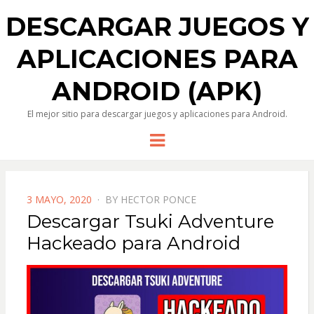
DESCARGAR JUEGOS Y
APLICACIONES PARA
ANDROID (APK)
El mejor sitio para descargar juegos y aplicaciones para Android.
Menu
POSTED
3 MAYO, 2020
BY
HECTOR PONCE
ON
Descargar Tsuki Adventure
Hackeado para Android