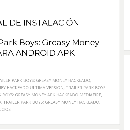
AL DE INSTALACIÓN
Park Boys: Greasy Money
RA ANDROID APK
AILER PARK BOYS: GREASY MONEY HACKEADO
,
NEY HACKEADO ULTIMA VERSION
,
TRAILER PARK BOYS:
K BOYS: GREASY MONEY APK HACKEADO MEDIAFIRE
,
D
,
TRAILER PARK BOYS: GREASY MONEY HACKEADO
,
NCIOS