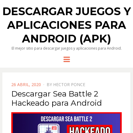
DESCARGAR JUEGOS Y
APLICACIONES PARA
ANDROID (APK)
El mejor sitio para descargar juegos y aplicaciones para Android.
Menu
POSTED
26 ABRIL, 2020
BY
HECTOR PONCE
ON
Descargar Sea Battle 2
Hackeado para Android