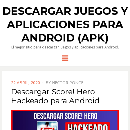
DESCARGAR JUEGOS Y
APLICACIONES PARA
ANDROID (APK)
El mejor sitio para descargar juegos y aplicaciones para Android.
Menu
POSTED
22 ABRIL, 2020
BY
HECTOR PONCE
ON
Descargar Score! Hero
Hackeado para Android