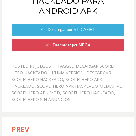
HACKEADO PARA
ANDROID APK
Descargar por MEDIAFIRE
Descargar por MEGA
POSTED IN
JUEGOS
TAGGED
DECARGAR SCORE!
HERO HACKEADO ULTIMA VERSIÓN
,
DESCARGAR
SCORE! HERO HACKEADO
,
SCORE! HERO APK
HACKEADO
,
SCORE! HERO APK HACKEADO MEDIAFIRE
,
SCORE! HERO APK MOD
,
SCORE! HERO HACKEADO
,
SCORE! HERO SIN ANUNCIOS
PREV
Navegación