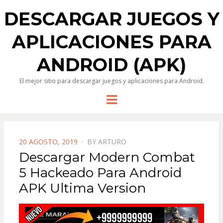
DESCARGAR JUEGOS Y
APLICACIONES PARA
ANDROID (APK)
El mejor sitio para descargar juegos y aplicaciones para Android.
Menu
POSTED
20 AGOSTO, 2019
BY
ARTURO
ON
Descargar Modern Combat
5 Hackeado Para Android
APK Ultima Version