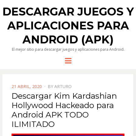
DESCARGAR JUEGOS Y
APLICACIONES PARA
ANDROID (APK)
El mejor sitio para descargar juegos y aplicaciones para Android.
Menu
POSTED
21 ABRIL, 2020
BY
ARTURO
ON
Descargar Kim Kardashian
Hollywood Hackeado para
Android APK TODO
ILIMITADO