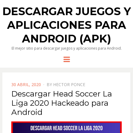
DESCARGAR JUEGOS Y
APLICACIONES PARA
ANDROID (APK)
El mejor sitio para descargar juegos y aplicaciones para Android.
Menu
POSTED
30 ABRIL, 2020
BY
HECTOR PONCE
ON
Descargar Head Soccer La
Liga 2020 Hackeado para
Android