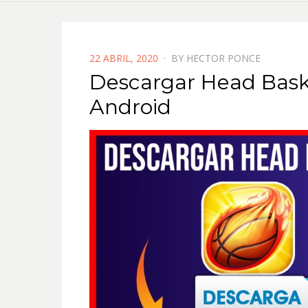
POSTED
22 ABRIL, 2020
BY
HECTOR PONCE
ON
Descargar Head Bask
Android