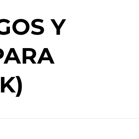
GOS Y
PARA
K)