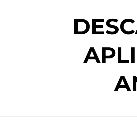
DESC
APL
A