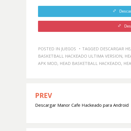
Desca
Des
POSTED IN
JUEGOS
TAGGED
DESCARGAR HE
BASKETBALL HACKEADO ULTIMA VERSION
,
HE
APK MOD
,
HEAD BASKETBALL HACKEADO
,
HEA
PREV
Navegación
Descargar Manor Cafe Hackeado para Android
de
entradas