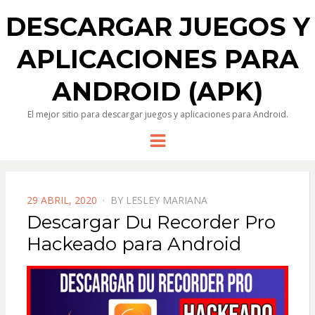
DESCARGAR JUEGOS Y
APLICACIONES PARA
ANDROID (APK)
El mejor sitio para descargar juegos y aplicaciones para Android.
Menu
POSTED
29 ABRIL, 2020
BY
LESLEY MARIANA
ON
Descargar Du Recorder Pro
Hackeado para Android