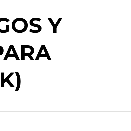
GOS Y
PARA
K)