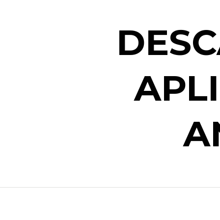
DESC
APL
A