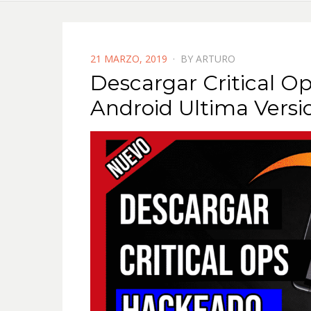
POSTED
21 MARZO, 2019
BY
ARTURO
ON
Descargar Critical 
Android Ultima Versi