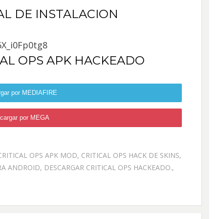
AL DE INSTALACION
X_i0Fp0tg8
CAL OPS APK HACKEADO
rgar por MEDIAFIRE
cargar por MEGA
CRITICAL OPS APK MOD
,
CRITICAL OPS HACK DE SKINS
,
RA ANDROID
,
DESCARGAR CRITICAL OPS HACKEADO.
,