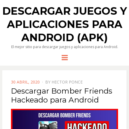
DESCARGAR JUEGOS Y
APLICACIONES PARA
ANDROID (APK)
El mejor sitio para descargar juegos y aplicaciones para Android.
Menu
POSTED
30 ABRIL, 2020
BY
HECTOR PONCE
ON
Descargar Bomber Friends
Hackeado para Android