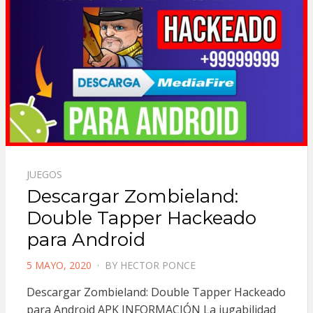
JUEGOS
Descargar Zombieland:
Double Tapper Hackeado
para Android
POSTED
5 MAYO, 2020
BY
HECTOR PONCE
ON
Descargar Zombieland: Double Tapper Hackeado
para Android APK INFORMACIÓN La jugabilidad