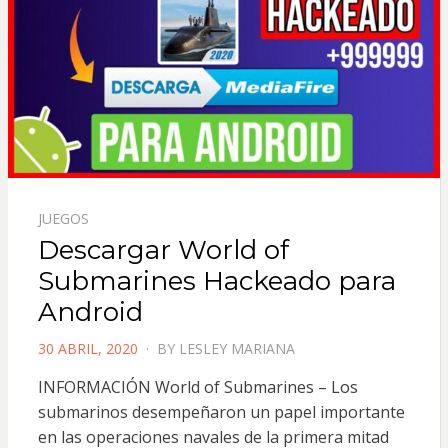
JUEGOS
Descargar World of
Submarines Hackeado para
Android
POSTED
30 ABRIL, 2020
BY
LESLEY MARIANA
ON
INFORMACIÓN World of Submarines – Los
submarinos desempeñaron un papel importante
en las operaciones navales de la primera mitad