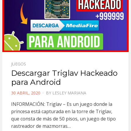
JUEGOS
Descargar Triglav Hackeado
para Android
POSTED
30 ABRIL, 2020
BY
LESLEY MARIANA
ON
INFORMACIÓN: Triglav – Es un juego donde la
princesa está capturada en la torre de Triglav,
que consta de más de 50 pisos, un juego de tipo
rastreador de mazmorras…