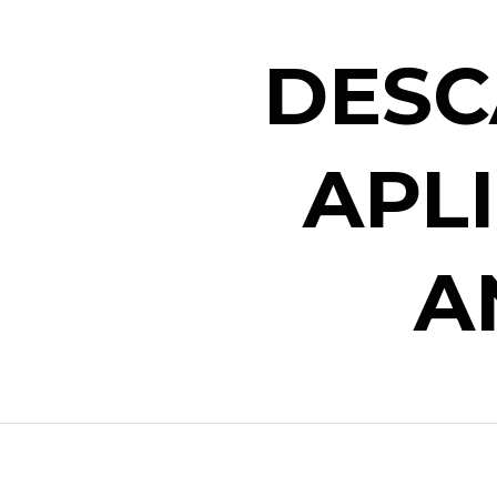
DESC
APL
A