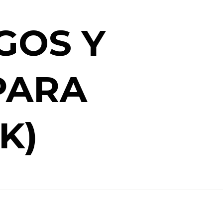
GOS Y
PARA
K)