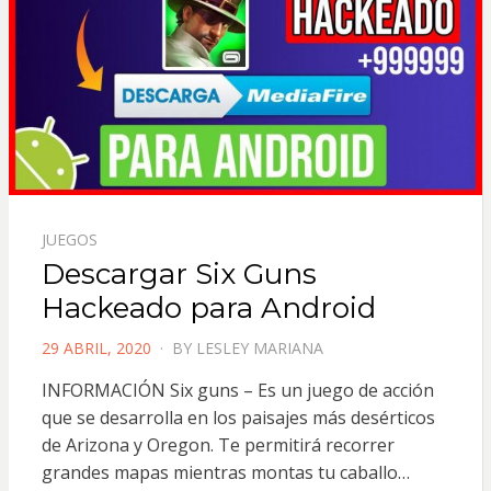
JUEGOS
Descargar Six Guns
Hackeado para Android
POSTED
29 ABRIL, 2020
BY
LESLEY MARIANA
ON
INFORMACIÓN Six guns – Es un juego de acción
que se desarrolla en los paisajes más desérticos
de Arizona y Oregon. Te permitirá recorrer
grandes mapas mientras montas tu caballo…