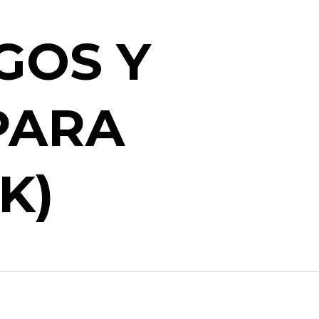
GOS Y
PARA
K)