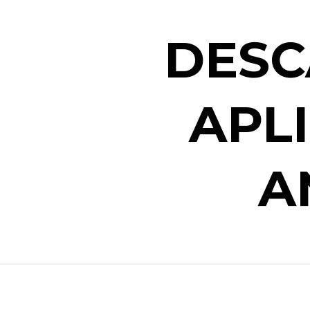
DESC
APL
A