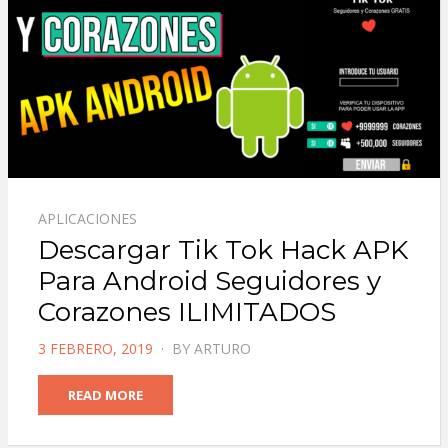
APLICACIONES
Descargar Tik Tok Hack APK
Para Android Seguidores y
Corazones ILIMITADOS
POSTED
3 FEBRERO, 2019
BY
ARTURO
ON
READ MORE