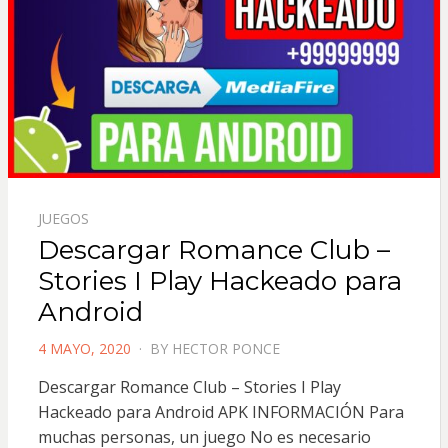
JUEGOS
Descargar Romance Club –
Stories I Play Hackeado para
Android
POSTED
4 MAYO, 2020
BY
HECTOR PONCE
ON
Descargar Romance Club – Stories I Play
Hackeado para Android APK INFORMACIÓN Para
muchas personas, un juego No es necesario