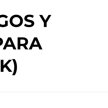
GOS Y
PARA
K)