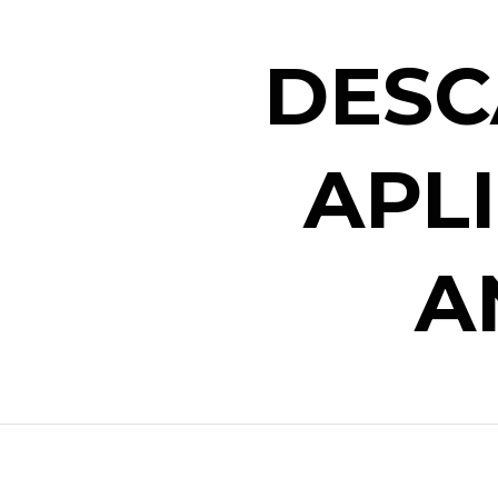
DESC
APL
A