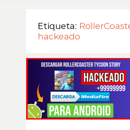
Etiqueta:
RollerCoast
hackeado