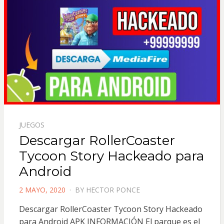
JUEGOS
Descargar RollerCoaster
Tycoon Story Hackeado para
Android
POSTED
2 MAYO, 2020
BY
HECTOR PONCE
ON
Descargar RollerCoaster Tycoon Story Hackeado
para Android APK INFORMACIÓN El parque es el