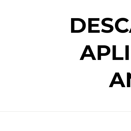
DESC
APL
A