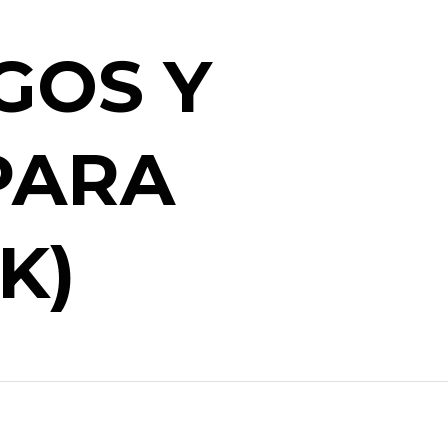
GOS Y
PARA
K)