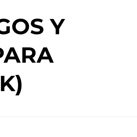
GOS Y
PARA
K)