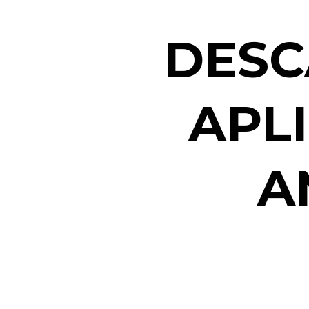
DESC
APL
A