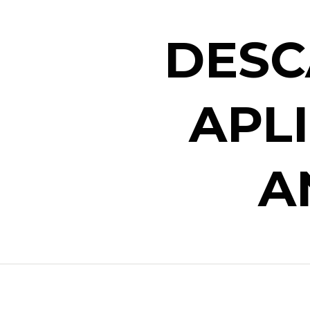
DESC
APL
A