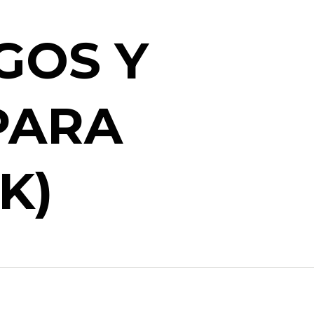
GOS Y
PARA
K)