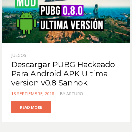
JUEGOS
Descargar PUBG Hackeado
Para Android APK Ultima
version v0.8 Sanhok
POSTED
13 SEPTIEMBRE, 2018
BY
ARTURO
ON
READ MORE