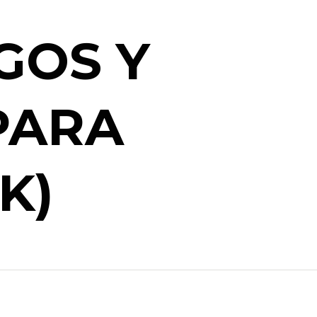
GOS Y
PARA
K)