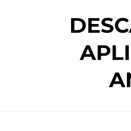
DESC
APL
A