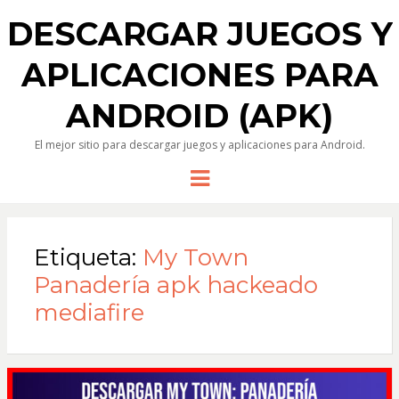
DESCARGAR JUEGOS Y
APLICACIONES PARA
ANDROID (APK)
El mejor sitio para descargar juegos y aplicaciones para Android.
Menu
Etiqueta:
My Town
Panadería apk hackeado
mediafire