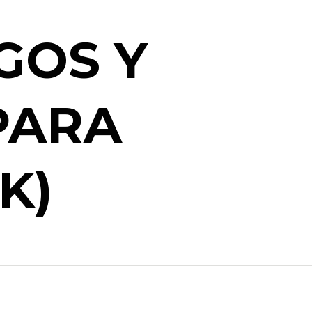
GOS Y
PARA
K)