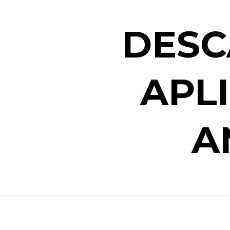
DESC
APL
A