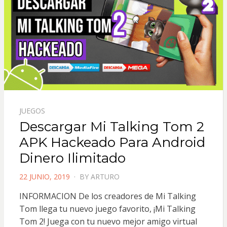
JUEGOS
Descargar Mi Talking Tom 2
APK Hackeado Para Android
Dinero Ilimitado
POSTED
22 JUNIO, 2019
BY
ARTURO
ON
INFORMACION De los creadores de Mi Talking
Tom llega tu nuevo juego favorito, ¡Mi Talking
Tom 2! Juega con tu nuevo mejor amigo virtual